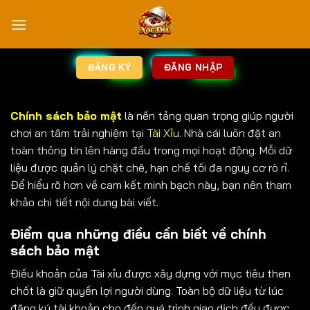
ĐĂNG KÝ
ĐĂNG NHẬP
Chính sách bảo mật
là nền tảng quan trọng giúp người
chơi an tâm trải nghiệm tại
Tài Xỉu
. Nhà cái luôn đặt an
toàn thông tin lên hàng đầu trong mọi hoạt động. Mỗi dữ
liệu được quản lý chặt chẽ, hạn chế tối đa nguy cơ rò rỉ.
Để hiểu rõ hơn về cam kết minh bạch này, bạn nên tham
khảo chi tiết nội dung bài viết.
Điểm qua những điều cần biết về chính
sách bảo mật
Điều khoản của Tài xỉu được xây dựng với mục tiêu then
chốt là giữ quyền lợi người dùng. Toàn bộ dữ liệu từ lúc
đăng ký tài khoản cho đến quá trình giao dịch đều được