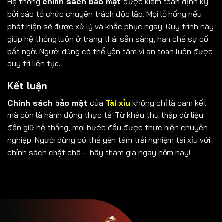
Hệ thống
chính sách bảo mật
được kiểm toán định kỳ
bởi các tổ chức chuyên trách độc lập. Mọi lỗ hổng nếu
phát hiện sẽ được xử lý và khắc phục ngay. Quy trình này
giúp hệ thống luôn ở trạng thái sẵn sàng, hạn chế sự cố
bất ngờ. Người dùng có thể yên tâm vì an toàn luôn được
duy trì liên tục.
Kết luận
Chính sách bảo mật
của
Tài xỉu
không chỉ là cam kết
mà còn là hành động thực tế. Từ khâu thu thập dữ liệu
đến giữ hệ thống, mọi bước đều được thực hiện chuyên
nghiệp. Người dùng có thể yên tâm trải nghiệm tài xỉu với
chính sách chặt chẽ – hãy tham gia ngay hôm nay!