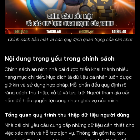
Chính sách bảo mật và các quy định quan trọng của sân chơi
Nội dung trọng yếu trong chính sách
Chính sách an ninh nhà cái được triển khai thành nhiều
hạng mục chi tiết. Mục đích là dữ liệu cá nhân luôn được
giữ kín và sử dụng hợp pháp. Mỗi phần đều quy định rõ
ràng cách thu thập, xử lý và lưu trữ. Người tham gia cần
nắm để hiểu quyền lợi cũng như nghĩa vụ của mình.
Tổng quan quy trình thu thập dữ liệu người dùng
Nhà cái chỉ yêu cầu cung cấp những dữ liệu cần thiết cho
việc xác minh và hỗ trợ dịch vụ. Thông tin gồm họ tên,