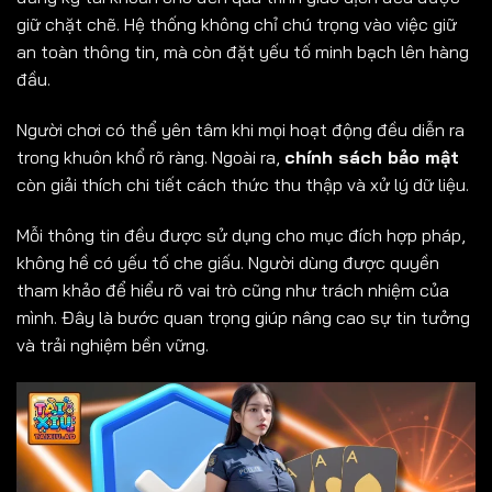
giữ chặt chẽ. Hệ thống không chỉ chú trọng vào việc giữ
an toàn thông tin, mà còn đặt yếu tố minh bạch lên hàng
đầu.
Người chơi có thể yên tâm khi mọi hoạt động đều diễn ra
trong khuôn khổ rõ ràng.
Ngoài ra,
chính sách bảo mật
còn giải thích chi tiết cách thức thu thập và xử lý dữ liệu.
Mỗi thông tin đều được sử dụng cho mục đích hợp pháp,
không hề có yếu tố che giấu. Người dùng được quyền
tham khảo để hiểu rõ vai trò cũng như trách nhiệm của
mình. Đây là bước quan trọng giúp nâng cao sự tin tưởng
và trải nghiệm bền vững.