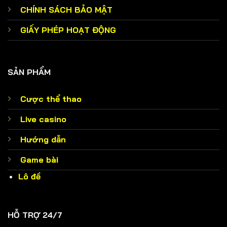
CHÍNH SÁCH BẢO MẬT
GIẤY PHÉP HOẠT ĐỘNG
SẢN PHẨM
Cược thể thao
Live casino
Hướng dẫn
Game bài
Lô đề
HỖ TRỢ 24/7