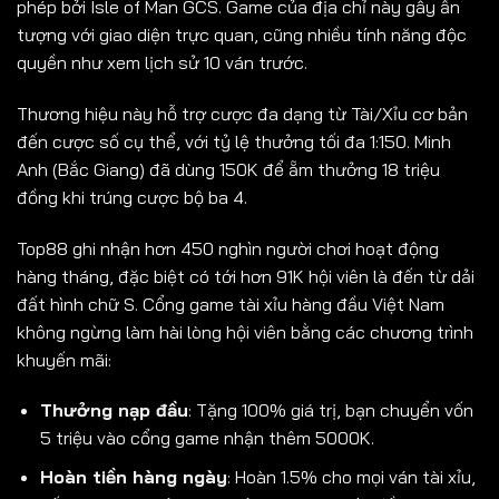
phép bởi Isle of Man GCS. Game của địa chỉ này gây ấn
tượng với giao diện trực quan, cũng nhiều tính năng độc
quyền như xem lịch sử 10 ván trước.
Thương hiệu này hỗ trợ cược đa dạng từ Tài/Xỉu cơ bản
đến cược số cụ thể, với tỷ lệ thưởng tối đa 1:150. Minh
Anh (Bắc Giang) đã dùng 150K để ẵm thưởng 18 triệu
đồng khi trúng cược bộ ba 4.
Top88 ghi nhận hơn 450 nghìn người chơi hoạt động
hàng tháng, đặc biệt có tới hơn 91K hội viên là đến từ dải
đất hình chữ S. Cổng game tài xỉu hàng đầu Việt Nam
không ngừng làm hài lòng hội viên bằng các chương trình
khuyến mãi:
Thưởng nạp đầu
: Tặng 100% giá trị, bạn chuyển vốn
5 triệu vào cổng game nhận thêm 5000K.
Hoàn tiền hàng ngày
: Hoàn 1.5% cho mọi ván tài xỉu,