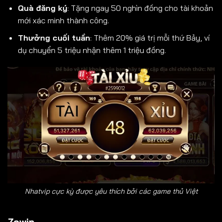
Quà đăng ký
: Tặng ngay 50 nghìn đồng cho tài khoản
mới xác minh thành công.
Thưởng cuối tuần
: Thêm 20% giá trị mỗi thứ Bảy, ví
dụ chuyển 5 triệu nhận thêm 1 triệu đồng.
Nhatvip cực kỳ được yêu thích bởi các game thủ Việt