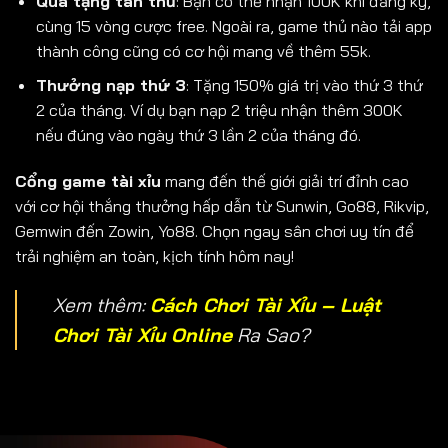
Quà tặng tân thủ
: Bạn có thể nhận 100K khi đăng ký,
cùng 15 vòng cược free. Ngoài ra, game thủ nào tải app
thành công cũng có cơ hội mang về thêm 55k.
Thưởng nạp thứ 3
: Tặng 150% giá trị vào thứ 3 thứ
2 của tháng. Ví dụ bạn nạp 2 triệu nhận thêm 300K
nếu đúng vào ngày thứ 3 lần 2 của tháng đó.
Cổng game tài xỉu
mang đến thế giới giải trí đỉnh cao
với cơ hội thắng thưởng hấp dẫn từ Sunwin, Go88, Rikvip,
Gemwin đến Zowin, Yo88. Chọn ngay sân chơi uy tín để
trải nghiệm an toàn, kịch tính hôm nay!
Xem thêm:
Cách Chơi Tài Xỉu – Luật
Chơi Tài Xỉu Online
Ra Sao?