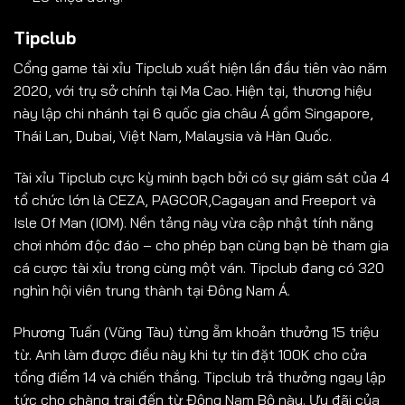
Tipclub
Cổng game tài xỉu Tipclub xuất hiện lần đầu tiên vào năm
2020, với trụ sở chính tại Ma Cao. Hiện tại, thương hiệu
này lập chi nhánh tại 6 quốc gia châu Á gồm Singapore,
Thái Lan, Dubai, Việt Nam, Malaysia và Hàn Quốc.
Tài xỉu Tipclub cực kỳ minh bạch bởi có sự giám sát của 4
tổ chức lớn là CEZA, PAGCOR,Cagayan and Freeport và
Isle Of Man (IOM). Nền tảng này vừa cập nhật tính năng
chơi nhóm độc đáo – cho phép bạn cùng bạn bè tham gia
cá cược tài xỉu trong cùng một ván. Tipclub đang có 320
nghìn hội viên trung thành tại Đông Nam Á.
Phương Tuấn (Vũng Tàu) từng ẵm khoản thưởng 15 triệu
từ. Anh làm được điều này khi tự tin đặt 100K cho cửa
tổng điểm 14 và chiến thắng. Tipclub trả thưởng ngay lập
tức cho chàng trai đến từ Đông Nam Bộ này. Ưu đãi của