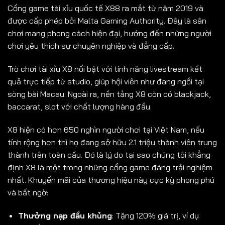
Cổng game tài xỉu quốc tế X88 ra mắt từ năm 2019 và
được cấp phép bởi Malta Gaming Authority. Đây là sân
chơi mang phong cách hiện đại, hướng đến những người
chơi yêu thích sự chuyên nghiệp và đẳng cấp.
Trò chơi tài xỉu X8 nổi bật với tính năng livestream kết
quả trực tiếp từ studio, giúp hội viên như đang ngồi tại
sòng bài Macau. Ngoài ra, nền tảng X8 còn có blackjack,
baccarat, slot với chất lượng hàng đầu.
X8 hiện có hơn 650 nghìn người chơi tại Việt Nam, nếu
tính rộng hơn thì họ đang sở hữu 2.1 triệu thành viên trung
thành trên toàn cầu. Đó là lý do tại sao chúng tôi khẳng
định X8 là một trong những cổng game đáng trải nghiệm
nhất. Khuyến mãi của thương hiệu này cực kỳ phong phú
và bất ngờ:
Thưởng nạp đầu khủng
: Tặng 120% giá trị, ví dụ