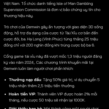
Việt Nam. Tổ chức danh tiếng Isle of Man Gambling
Supervision Commission là đơn vị bảo chứng uy tín cho
thương hiệu này.
Trò chơi của Gemwin gây ấn tượng với giao diện 3D sống
động, hỗ trợ đa dạng cửa cược từ Tài/Xỉu cơ bản đến
cược đôi, ba. Hạ Long (Vĩnh Phúc) từng thắng 25 triệu
đồng chỉ với 200 nghìn đồng khi trúng cược bộ ba 6.
Cổng game tài xỉu này đã vượt mốc 1,3 triệu người đăng
ký vào năm 2024,. Các chương trình khuyến mãi tại
Gemwin luôn làm người chơi phấn khích:
Thưởng nạp đầu
: Tặng 50% giá trị, ví dụ chuyển 5
triệu nhận thêm 2,5 triệu tiền thưởng.
Hoàn tiền VIP
: Thành viên VIP được hoàn 2% mỗi
tháng, nếu cược 50 triệu sẽ nhận lại 1000K.
Giới thiệu bạn bè
: Mời thành công một người chơi