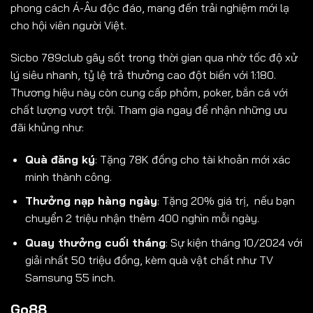
phong cách Á-Âu độc đáo, mang đến trải nghiệm mới lạ
cho hội viên người Việt.
Sicbo 789club gây sốt trong thời gian qua nhờ tốc độ xử
lý siêu nhanh, tỷ lệ trả thưởng cao đột biến với 1:180.
Thương hiệu này còn cung cấp phỏm, poker, bắn cá với
chất lượng vượt trội. Tham gia ngay để nhận những ưu
đãi khủng như:
Quà đăng ký
: Tặng 78K đồng cho tài khoản mới xác
minh thành công.
Thưởng nạp hàng ngày
: Tặng 20% giá trị, nếu bạn
chuyển 2 triệu nhận thêm 400 nghìn mỗi ngày.
Quay thưởng cuối tháng
: Sự kiện tháng 10/2024 với
giải nhất 50 triệu đồng, kèm quà vật chất như TV
Samsung 55 inch.
Go88