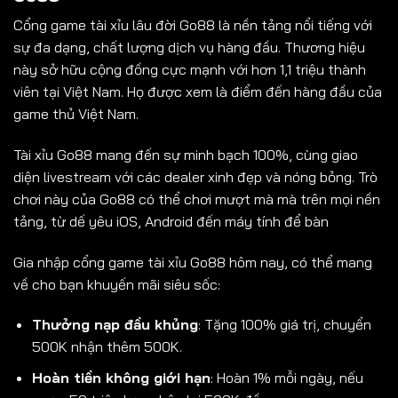
Cổng game tài xỉu lâu đời Go88 là nền tảng nổi tiếng với
sự đa dạng, chất lượng dịch vụ hàng đầu. Thương hiệu
này sở hữu cộng đồng cực mạnh với hơn 1,1 triệu thành
viên tại Việt Nam. Họ được xem là điểm đến hàng đầu của
game thủ Việt Nam.
Tài xỉu Go88 mang đến sự minh bạch 100%, cùng giao
diện livestream với các dealer xinh đẹp và nóng bỏng. Trò
chơi này của Go88 có thể chơi mượt mà mà trên mọi nền
tảng, từ dế yêu iOS, Android đến máy tính để bàn
Gia nhập cổng game tài xỉu Go88 hôm nay, có thể mang
về cho bạn khuyến mãi siêu sốc:
Thưởng nạp đầu khủng
: Tặng 100% giá trị, chuyển
500K nhận thêm 500K.
Hoàn tiền không giới hạn
: Hoàn 1% mỗi ngày, nếu