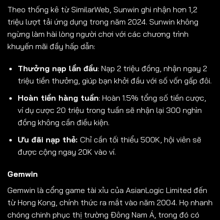
Theo thống kê từ SimilarWeb, Sunwin ghi nhận hơn 1,2
triệu lượt tải ứng dụng trong năm 2024. Sunwin không
ngừng làm hài lòng người chơi với các chương trình
khuyến mãi đầy hấp dẫn:
Thưởng nạp lần đầu
: Nạp 2 triệu đồng, nhận ngay 2
triệu tiền thưởng, giúp bạn khởi đầu với số vốn gấp đôi.
Hoàn tiền hàng tuần
: Hoàn 1.5% tổng số tiền cược,
ví dụ cược 20 triệu trong tuần sẽ nhận lại 300 nghìn
đồng không cần điều kiện.
Ưu đãi nạp thẻ:
Chỉ cần tối thiểu 500K, hội viên sẽ
được cộng ngay 20K vào ví.
Gemwin
Gemwin là cổng game tài xỉu của AsianLogic Limited đến
từ Hong Kong, chính thức ra mắt vào năm 2004. Họ nhanh
chóng chinh phục thị trường Đông Nam Á, trong đó có