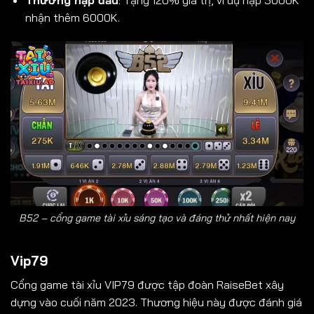
Thưởng nạp đầu
: Tặng 120% giá trị, ví dụ nạp 5000K
nhận thêm 6000K.
B52 – cổng game tài xỉu sáng tạo và đáng thử nhất hiện nay
Vip79
Cổng game tài xỉu VIP79 được tập đoàn RaiseBet xây
dựng vào cuối năm 2023. Thương hiệu này được đánh giá