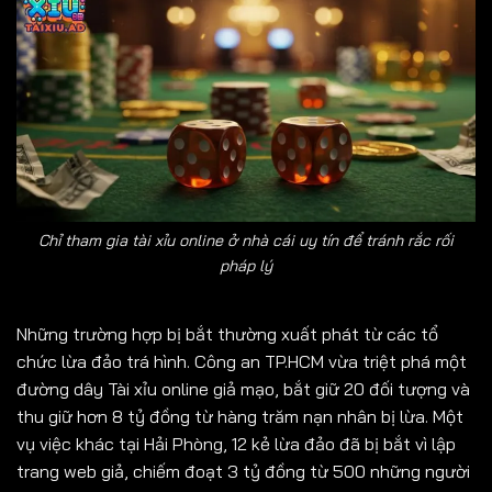
Chỉ tham gia tài xỉu online ở nhà cái uy tín để tránh rắc rối
pháp lý
Những trường hợp bị bắt thường xuất phát từ các tổ
chức lừa đảo trá hình. Công an TP.HCM vừa triệt phá một
đường dây Tài xỉu online giả mạo, bắt giữ 20 đối tượng và
thu giữ hơn 8 tỷ đồng từ hàng trăm nạn nhân bị lừa. Một
vụ việc khác tại Hải Phòng, 12 kẻ lừa đảo đã bị bắt vì lập
trang web giả, chiếm đoạt 3 tỷ đồng từ 500 những người