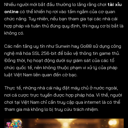
Nhiều người mới bắt đầu thường lo lắng rằng chơi
tài xỉu
online
có thể khiến họ rơi vào tầm ngắm của cơ quan
chức năng. Tuy nhiên, nếu bạn tham gia tại các nhà cái
hợp pháp và tuân thủ đúng quy định, thì nguy cơ bị bắt là
không có.
Các nền tảng uy tín như Sunwin hay Go88 sử dụng công
nghệ mã hóa SSL 256-bit để bảo vệ thông tin game thủ.
Đồng thời, họ hoạt động dưới sự giám sát của các tổ
chức quốc tế, nên không thuộc phạm vi xử lý của pháp
luật Việt Nam liên quan đến cờ bạc.
Thực tế, những nhà cái này đặt máy chủ ở nước ngoài,
nơi cá cược trực tuyến được hợp pháp hóa. Vì thế, người
chơi tại Việt Nam chỉ cần truy cập qua internet là có thể
tham gia mà không lo bị truy cứu trách nhiệm.