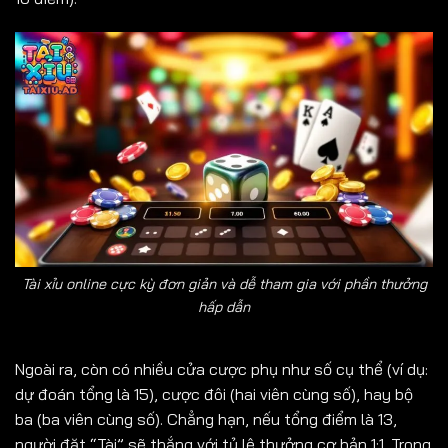
Tài xỉu online cực kỳ đơn giản và dễ tham gia với phần thưởng
hấp dẫn
Ngoài ra, còn có nhiều cửa cược phụ như số cụ thể (ví dụ:
dự đoán tổng là 15), cược đôi (hai viên cùng số), hay bộ
ba (ba viên cùng số). Chẳng hạn, nếu tổng điểm là 13,
người đặt “Tài” sẽ thắng với tỷ lệ thưởng cơ bản 1:1. Trong