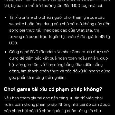
khi, bộ ba có thể trả thưởng lên đến 1:100 tùy nhà cái.
Tài xỉu online cho phép người chơi tham gia qua các
website hoặc ứng dụng của nhà cái mà không cần đến
sòng bài thực tế. Theo báo cáo của Statista, thị
trường cá cược trực tuyến tại châu Á đạt giá trị 45 tỷ
USD.
Công nghệ RNG (Random Number Generator) được sử
dụng để đảm bảo kết quả hoàn toàn ngẫu nhiên, giúp
hội viên yên tâm về tính công bằng. Giao diện sống
động, âm thanh chân thực và tốc độ xử lý nhanh cũng
góp phần làm tăng trải nghiệm.
Chơi game tài xỉu có phạm pháp không?
Nếu bạn tham gia tại các nền tảng uy tín thì việc chơi
hoàn toàn không phạm pháp. Những nhà cái đó cần được
cấp phép bởi các tổ chức quản lý quốc tế uy tín như