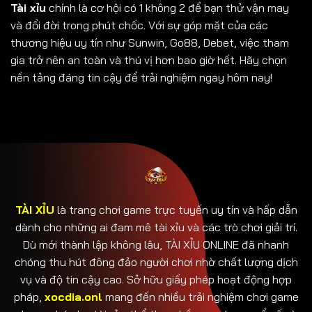
Tài xỉu
chính là cơ hội có 1 không 2 để bạn thử vận may
và đổi đời trong phút chốc. Với sự góp mặt của các
thương hiệu uy tín như Sunwin, Go88, Debet, việc tham
gia trở nên an toàn và thú vị hơn bao giờ hết. Hãy chọn
nền tảng đáng tin cậy để trải nghiệm ngay hôm nay!
TÀI XỈU
là trang chơi game trực tuyến uy tín và hấp dẫn
dành cho những ai đam mê tài xỉu và các trò chơi giải trí.
Dù mới thành lập không lâu, TÀI XỈU ONLINE đã nhanh
chóng thu hút đông đảo người chơi nhờ chất lượng dịch
vụ và độ tin cậy cao. Sở hữu giấy phép hoạt động hợp
pháp,
xocdia.onl
mang đến nhiều trải nghiệm chơi game