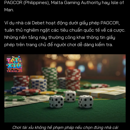
PAGCOR (Philippines), Malta Gaming Authority hay Isle of
Man.
Ví dụ nhà cái Debet hoạt động dưới giấy phép PAGCOR,
tuân thủ nghiêm ngặt các tiêu chuẩn quốc tế về cá cược.
Những nền tảng này thường công khai thông tin giấy
phép trên trang chủ để người chơi dễ dàng kiểm tra.
Chơi tài xỉu không hề phạm pháp nếu chọn đúng nhà cái