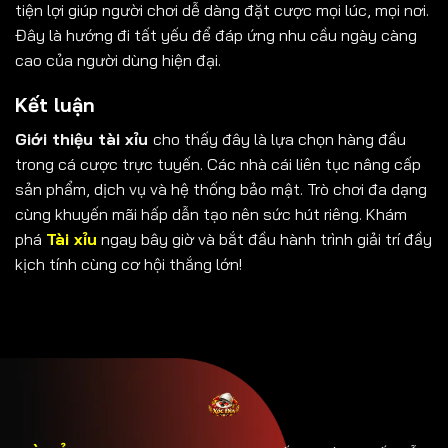
tiện lợi giúp người chơi dễ dàng đặt cược mọi lúc, mọi nơi.
Đây là hướng đi tất yếu để đáp ứng nhu cầu ngày càng
cao của người dùng hiện đại.
Kết luận
Giới thiệu tài xỉu
cho thấy đây là lựa chọn hàng đầu
trong cá cược trực tuyến. Các nhà cái liên tục nâng cấp
sản phẩm, dịch vụ và hệ thống bảo mật. Trò chơi đa dạng
cùng khuyến mãi hấp dẫn tạo nên sức hút riêng. Khám
phá
Tài xỉu
ngay bây giờ và bắt đầu hành trình giải trí đầy
kịch tính cùng cơ hội thắng lớn!