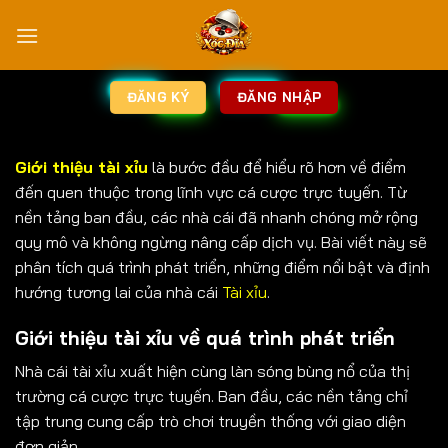
ĐĂNG KÝ
ĐĂNG NHẬP
Giới thiệu tài xỉu
là bước đầu để hiểu rõ hơn về điểm
đến quen thuộc trong lĩnh vực cá cược trực tuyến. Từ
nền tảng ban đầu, các nhà cái đã nhanh chóng mở rộng
quy mô và không ngừng nâng cấp dịch vụ. Bài viết này sẽ
phân tích quá trình phát triển, những điểm nổi bật và định
hướng tương lai của nhà cái
Tài xỉu
.
Giới thiệu tài xỉu về quá trình phát triển
Nhà cái tài xỉu xuất hiện cùng làn sóng bùng nổ của thị
trường cá cược trực tuyến. Ban đầu, các nền tảng chỉ
tập trung cung cấp trò chơi truyền thống với giao diện
đơn giản.