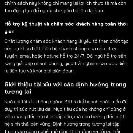
chính sách này không chỉ mang lại lợi ích thực tế mà còn
tạo động lực để người chơi gắn bó lâu dài hơn.
Hỗ trợ kỹ thuật và chăm sóc khách hàng toàn thời
gian
Chất lượng chăm sóc khách hàng là yếu tố then chốt tạo
nên sự khác biệt. Liên hệ nhanh chóng qua chat trực
tuyến, email hoặc hotline hỗ trợ 24/7. Đội ngũ hỗ trợ sẵn
sàng giải đáp nhanh chóng, giúp trải nghiệm cá cược diễn
ra liên tục và không bị gián đoạn.
Giới thiệu tài xỉu với các định hướng trong
tương lai
Nhà cái tài xỉu không ngừng đặt ra kế hoạch phát triển để
duy trì sức hút lâu dài. Mục tiêu của họ không chỉ dừng ở
việc mang đến trò chơi hấp dẫn, mà còn hướng đến một
hệ sinh thái bền vững. Định hướng trong tương lai tập
trung vào công nghệ, mở rộng thị trường và tối ưu trải