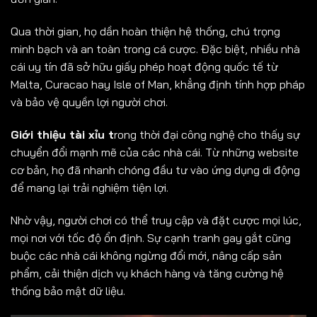
Qua thời gian, họ dần hoàn thiện hệ thống, chú trọng
minh bạch và an toàn trong cá cược. Đặc biệt, nhiều nhà
cái uy tín đã sở hữu giấy phép hoạt động quốc tế từ
Malta, Curacao hay Isle of Man, khẳng định tính hợp pháp
và bảo vệ quyền lợi người chơi.
Giới thiệu tài xỉu t
rong thời đại công nghệ cho thấy sự
chuyển đổi mạnh mẽ của các nhà cái. Từ những website
cơ bản, họ đã nhanh chóng đầu tư vào ứng dụng di động
để mang lại trải nghiệm tiện lợi.
Nhờ vậy, người chơi có thể truy cập và đặt cược mọi lúc,
mọi nơi với tốc độ ổn định. Sự cạnh tranh gay gắt cũng
buộc các nhà cái không ngừng đổi mới, nâng cấp sản
phẩm, cải thiện dịch vụ khách hàng và tăng cường hệ
thống bảo mật dữ liệu.