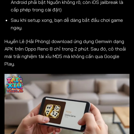
Android phải bật Nguồn không rõ; còn iOS jailbreak là
cấp phép trong cài đặt)
Sau khi setup xong, bạn dễ dàng bắt đầu chơi game
ngay.
Huyền Lê (Hải Phòng) download ứng dụng Gemwin dạng
APK trên Oppo Reno 8 chỉ trong 2 phút. Sau đó, cô thoải
mái trải nghiệm tài xỉu MD5 mà không cần qua Google
Play.