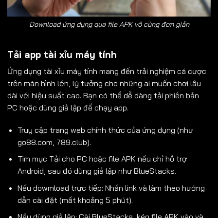
Download ứng dụng qua file APK vô cùng đơn giản
Tải app tài xỉu máy tính
Ứng dụng tài xỉu máy tính mang đến trải nghiệm cá cược
trên màn hình lớn, lý tưởng cho những ai muốn chơi lâu
dài với hiệu suất cao. Bạn có thể dễ dàng tải phiên bản
PC hoặc dùng giả lập để chạy app.
Truy cập trang web chính thức của ứng dụng (như
go88.com, 789.club).
Tìm mục Tải cho PC hoặc file APK nếu chỉ hỗ trợ
Android, sau đó dùng giả lập như BlueStacks.
Nếu dowmload trực tiếp: Nhấn link và làm theo hướng
dẫn cài đặt (mất khoảng 5 phút).
Nếu dùng giả lập: Cài BlueStacks, kéo file APK vào và