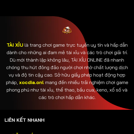
TÀI XỈU
là trang chơi game trực tuyến uy tín và hấp dẫn
dành cho những ai đam mê tài xỉu và các trò chơi giải trí.
Dù mới thành lập không lâu, TÀI XỈU ONLINE đã nhanh
chóng thu hút đông đảo người chơi nhờ chất lượng dịch
vụ và độ tin cậy cao. Sở hữu giấy phép hoạt động hợp
pháp,
xocdia.onl
mang đến nhiều trải nghiệm chơi game
phong phú như tài xỉu, thể thao, bầu cua, keno, xổ số và
các trò chơi hấp dẫn khác.
LIÊN KẾT NHANH